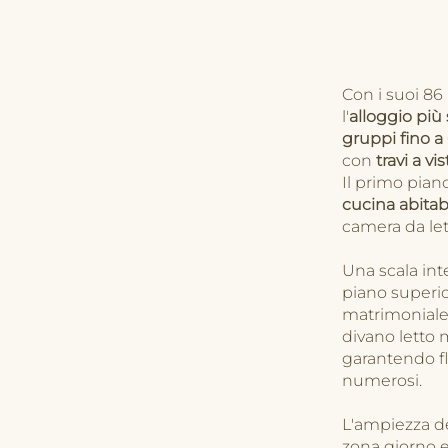
Con i suoi 86
l'
alloggio più
gruppi fino a
con
travi a vis
Il primo pia
cucina abitab
camera da le
Una scala int
piano superio
matrimoniale,
divano letto 
garantendo fle
numerosi.
L'ampiezza de
zona giorno e