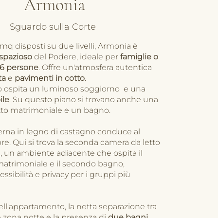
Armonia
Sguardo sulla Corte
 mq disposti su due livelli, Armonia è
 spazioso
del Podere, ideale per
famiglie o
 6 persone
. Offre un'atmosfera autentica
ta
e
pavimenti in cotto
.
no ospita un luminoso soggiorno
e una
ile
. Su questo piano si trovano anche una
tto matrimoniale e un bagno.
erna in legno di castagno conduce al
re. Qui si trova la seconda camera da letto
 un ambiente adiacente che ospita il
matrimoniale e il secondo bagno,
ssibilità e privacy per i gruppi più
ll'appartamento, la netta separazione tra
 zona notte e la presenza di
due bagni