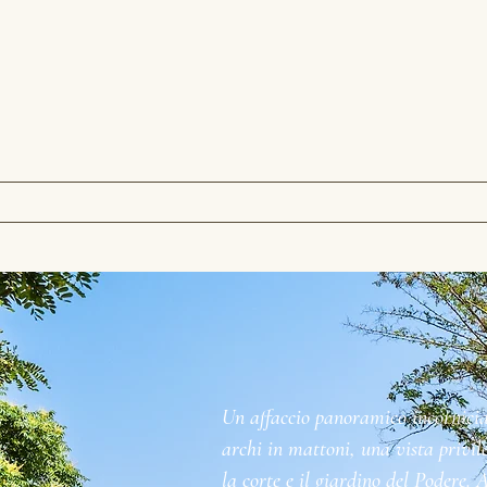
Un affaccio panoramico incornicia
archi in mattoni, una vista privi
la corte e il giardino del Podere.